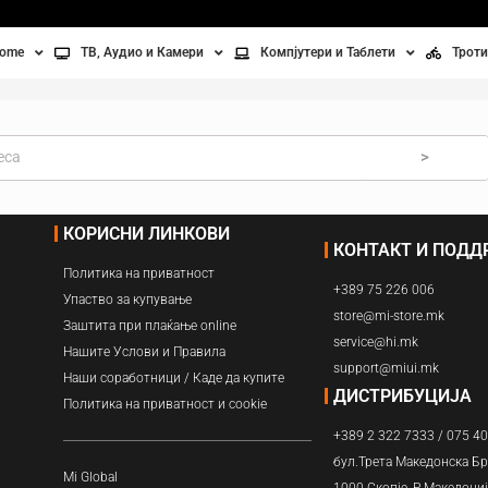
home
ТВ, Аудио и Камери
Компјутери и Таблети
Троти
Телевизори
Таблети
Тро
Монитори
Лаптопи
Вел
>
ње
Проектори
Компјутерска галантерија
Без
КОРИСНИ ЛИНКОВИ
КОНТАКТ И ПОД
лување
Аудио
Политика на приватност
+389 75 226 006
ори
Видео камери
Упаство за купување
store@mi-store.mk
Заштита при плаќање online
service@hi.mk
ан на воздух
Нашите Услови и Правила
support@miui.mk
Наши соработници / Каде да купите
Вентилатори
ДИСТРИБУЦИЈА
Политика на приватност и cookie
+389 2 322 7333 / 075 4
Греење
бул.Трета Македонска Бр
Mi Global
1000 Скопје, Р.Македони