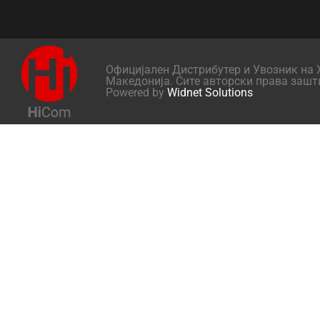
Официјален Дистрибутер и Увозник на X
Македонија. Сите авторски права зашт
Powered by
Widnet Solutions