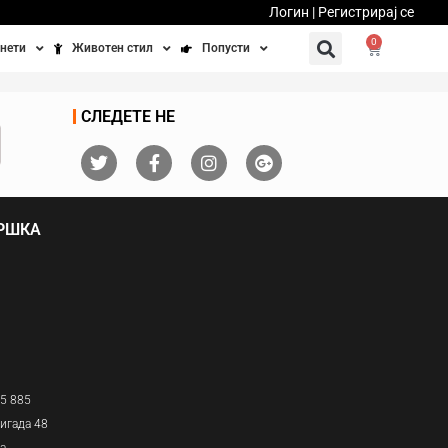
Логин | Регистрирај се
0
нети
Животен стил
Попусти
тинети
Фитнес
Ваучери
СЛЕДЕТЕ НЕ
осипеди
Патување
бедно возење
Убавина и здравје
ДРШКА
Направи сам
Полначи и кабли
Домашни миленици
05 885
игада 48
ја