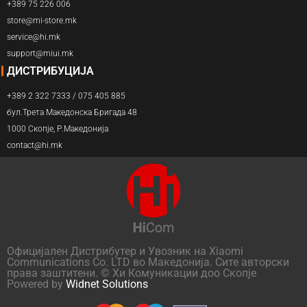
+389 75 226 006
store@mi-store.mk
service@hi.mk
support@miui.mk
ДИСТРИБУЦИЈА
+389 2 322 7333 / 075 405 885
бул.Трета Македонска Бригада 48
1000 Скопје, Р.Македонија
contact@hi.mk
Официјален Дистрибутер и Увозник на Xiaomi
Communications Co. LTD во Македонија. Сите авторски
права заштитени. © Хи Комуникации доо Скопје
Powered by
Widnet Solutions