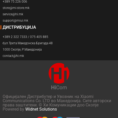
+389 75 226 006
store@mi-store.mk
service@hi.mk
support@miui.mk
ДИСТРИБУЦИЈА
+389 2 322 7333 / 075 405 885
бул.Трета Македонска Бригада 48
1000 Скопје, Р.Македонија
contact@hi.mk
Официјален Дистрибутер и Увозник на Xiaomi
Communications Co. LTD во Македонија. Сите авторски
права заштитени. © Хи Комуникации доо Скопје
Powered by
Widnet Solutions