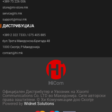
+389 75 226 006
store@mi-store.mk
service@hi.mk
support@miui.mk
ДИСТРИБУЦИЈА
+389 2 322 7333 / 075 405 885
бул.Трета Македонска Бригада 48
1000 Скопје, Р.Македонија
contact@hi.mk
Официјален Дистрибутер и Увозник на Xiaomi
Communications Co. LTD во Македонија. Сите авторски
права заштитени. © Хи Комуникации доо Скопје
Powered by
Widnet Solutions