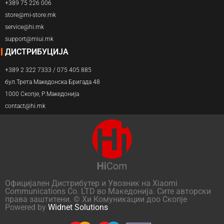
+389 75 226 006
store@mi-store.mk
service@hi.mk
support@miui.mk
ДИСТРИБУЦИЈА
+389 2 322 7333 / 075 405 885
бул.Трета Македонска Бригада 48
1000 Скопје, Р.Македонија
contact@hi.mk
Официјален Дистрибутер и Увозник на Xiaomi
Communications Co. LTD во Македонија. Сите авторски
права заштитени. © Хи Комуникации доо Скопје
Powered by
Widnet Solutions