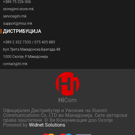
+389 75 226 006
store@mi-store.mk
service@hi.mk
support@miui.mk
ДИСТРИБУЦИЈА
+389 2 322 7333 / 075 405 885
бул.Трета Македонска Бригада 48
1000 Скопје, Р.Македонија
contact@hi.mk
Официјален Дистрибутер и Увозник на Xiaomi
Communications Co. LTD во Македонија. Сите авторски
права заштитени. © Хи Комуникации доо Скопје
Powered by
Widnet Solutions