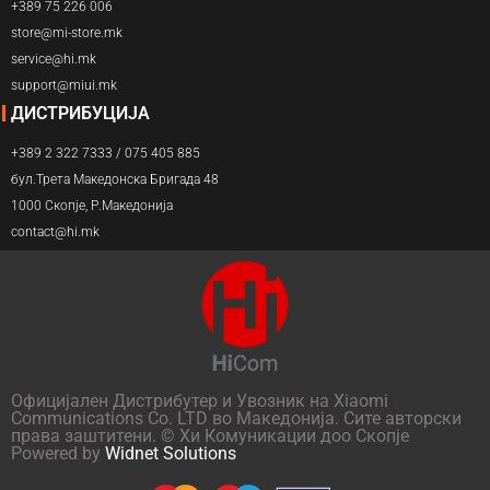
+389 75 226 006
store@mi-store.mk
service@hi.mk
support@miui.mk
ДИСТРИБУЦИЈА
+389 2 322 7333 / 075 405 885
бул.Трета Македонска Бригада 48
1000 Скопје, Р.Македонија
contact@hi.mk
Официјален Дистрибутер и Увозник на Xiaomi
Communications Co. LTD во Македонија. Сите авторски
права заштитени. © Хи Комуникации доо Скопје
Powered by
Widnet Solutions