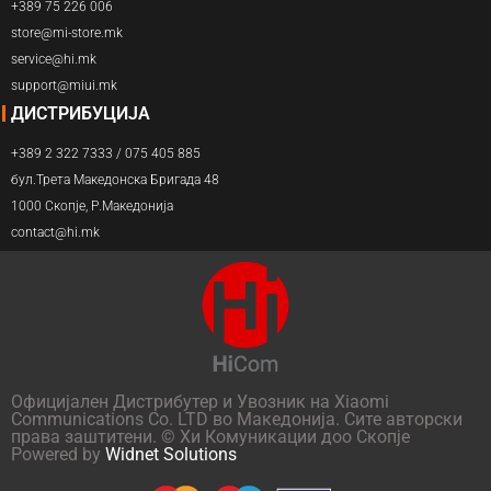
+389 75 226 006
store@mi-store.mk
service@hi.mk
support@miui.mk
ДИСТРИБУЦИЈА
+389 2 322 7333 / 075 405 885
бул.Трета Македонска Бригада 48
1000 Скопје, Р.Македонија
contact@hi.mk
Официјален Дистрибутер и Увозник на Xiaomi
Communications Co. LTD во Македонија. Сите авторски
права заштитени. © Хи Комуникации доо Скопје
Powered by
Widnet Solutions