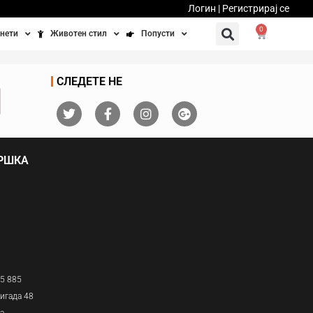
Логин | Регистрирај се
0
нети
Животен стил
Попусти
тинети
Фитнес
Ваучери
СЛЕДЕТЕ НЕ
осипеди
Патување
бедно возење
Убавина и здравје
ДРШКА
Направи сам
Полначи и кабли
Домашни миленици
05 885
игада 48
ја