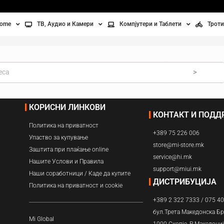
home
ТВ, Аудио и Камери
Компјутери и Таблети
Троти
Телевизори
Таблети
Тро
Монитори
Лаптопи
Вел
>
ње
Проектори
Компјутерска галантерија
Без
КОРИСНИ ЛИНКОВИ
КОНТАКТ И ПОД
лување
Аудио
Политика на приватност
+389 75 226 006
ори
Видео камери
Упаство за купување
store@mi-store.mk
Заштита при плаќање online
service@hi.mk
ан на воздух
Нашите Услови и Правила
support@miui.mk
Наши соработници / Каде да купите
Вентилатори
ДИСТРИБУЦИЈА
Политика на приватност и cookie
+389 2 322 7333 / 075 4
Греење
бул.Трета Македонска Бр
Mi Global
1000 Скопје, Р.Македони