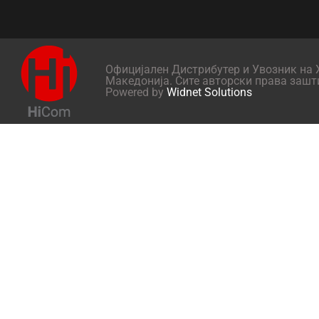
Официјален Дистрибутер и Увозник на X
Македонија. Сите авторски права зашт
Powered by
Widnet Solutions