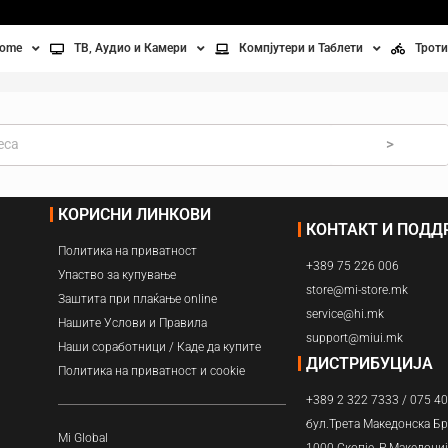
home
ТВ, Аудио и Камери
Компјутери и Таблети
Троти
Телевизори
Таблети
Тро
Монитори
Лаптопи
Вел
>
ње
Проектори
Компјутерска галантерија
Без
КОРИСНИ ЛИНКОВИ
КОНТАКТ И ПОД
лување
Аудио
Политика на приватност
+389 75 226 006
ори
Видео камери
Упаство за купување
store@mi-store.mk
Заштита при плаќање online
service@hi.mk
ан на воздух
Нашите Услови и Правила
support@miui.mk
Наши соработници / Каде да купите
Вентилатори
ДИСТРИБУЦИЈА
Политика на приватност и cookie
+389 2 322 7333 / 075 4
Греење
бул.Трета Македонска Бр
Mi Global
1000 Скопје, Р.Македони