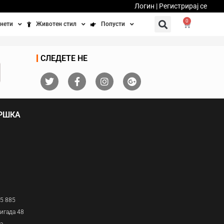
Логин | Регистрирај се
0
нети
Животен стил
Попусти
тинети
Фитнес
Ваучери
СЛЕДЕТЕ НЕ
осипеди
Патување
бедно возење
Убавина и здравје
ДРШКА
Направи сам
Полначи и кабли
Домашни миленици
05 885
игада 48
ја