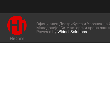
Официјален Дистрибутер и Увозник на X
Македонија. Сите авторски права зашт
Powered by
Widnet Solutions