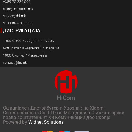
+389 75 226 006
store@mi-store.mk
service@hi.mk
support@miui.mk
ДИСТРИБУЦИЈА
+389 2 322 7333 / 075 405 885
бул.Трета Македонска Бригада 48
1000 Скопје, Р.Македонија
contact@hi.mk
Официјален Дистрибутер и Увозник на Xiaomi
Communications Co. LTD во Македонија. Сите авторски
права заштитени. © Хи Комуникации доо Скопје
Powered by
Widnet Solutions