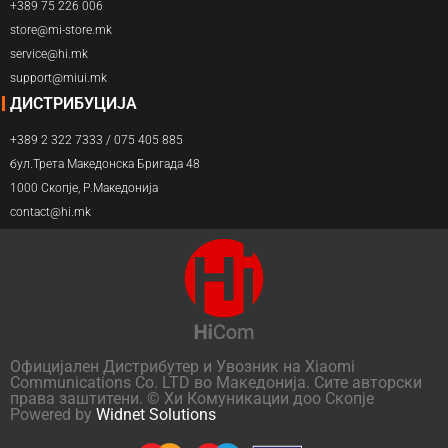
+389 75 226 006
store@mi-store.mk
service@hi.mk
support@miui.mk
ДИСТРИБУЦИЈА
+389 2 322 7333 / 075 405 885
бул.Трета Македонска Бригада 48
1000 Скопје, Р.Македонија
contact@hi.mk
Официјален Дистрибутер и Увозник на Xiaomi
Communications Co. LTD во Македонија. Сите авторски
права заштитени. © Хи Комуникации доо Скопје
Powered by
Widnet Solutions