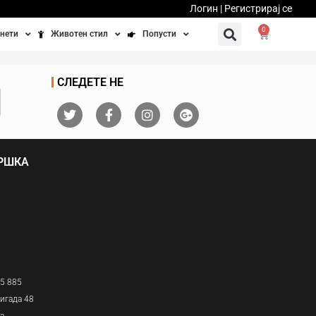
Логин | Регистрирај се
0
нети
Животен стил
Попусти
тинети
Фитнес
Ваучери
СЛЕДЕТЕ НЕ
осипеди
Патување
бедно возење
Убавина и здравје
ДРШКА
Направи сам
Полначи и кабли
Домашни миленици
05 885
игада 48
ја