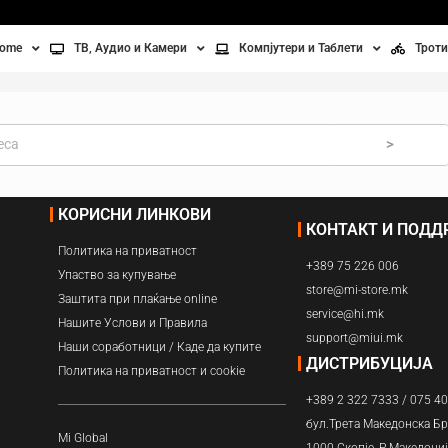
home
ТВ, Аудио и Камери
Компјутери и Таблети
Троти
Телевизори
Таблети
Тро
Монитори
Лаптопи
Вел
>
ње
Проектори
Компјутерска галантерија
Без
КОРИСНИ ЛИНКОВИ
КОНТАКТ И ПОД
лување
Аудио
Политика на приватност
+389 75 226 006
ори
Видео камери
Упаство за купување
store@mi-store.mk
Заштита при плаќање online
service@hi.mk
ан на воздух
Нашите Услови и Правила
support@miui.mk
Наши соработници / Каде да купите
Вентилатори
ДИСТРИБУЦИЈА
Политика на приватност и cookie
+389 2 322 7333 / 075 4
Греење
бул.Трета Македонска Бр
Mi Global
1000 Скопје, Р.Македони