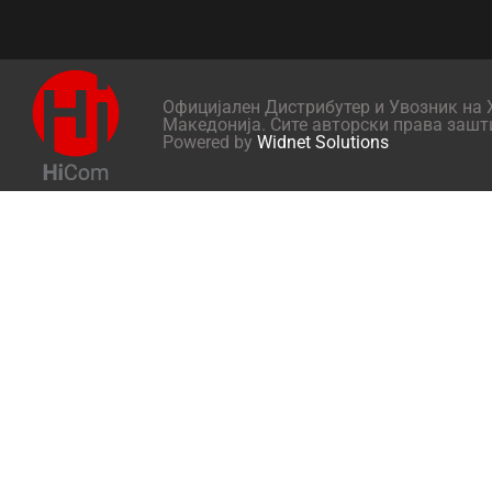
Официјален Дистрибутер и Увозник на X
Македонија. Сите авторски права зашт
Powered by
Widnet Solutions