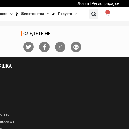
Логин | Регистрирај се
0
нети
Животен стил
Попусти
тинети
Фитнес
Ваучери
СЛЕДЕТЕ НЕ
осипеди
Патување
бедно возење
Убавина и здравје
ДРШКА
Направи сам
Полначи и кабли
Домашни миленици
05 885
игада 48
ја