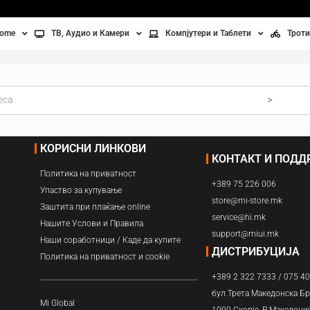
home
ТВ, Аудио и Камери
Компјутери и Таблети
Троти
Телевизори
Таблети
Тро
Монитори
Лаптопи
Вел
>
ње
Проектори
Компјутерска галантерија
Без
КОРИСНИ ЛИНКОВИ
КОНТАКТ И ПОД
лување
Аудио
Политика на приватност
+389 75 226 006
ори
Видео камери
Упаство за купување
store@mi-store.mk
Заштита при плаќање online
service@hi.mk
ан на воздух
Нашите Услови и Правила
support@miui.mk
Наши соработници / Каде да купите
Вентилатори
ДИСТРИБУЦИЈА
Политика на приватност и cookie
+389 2 322 7333 / 075 4
Греење
бул.Трета Македонска Бр
Mi Global
1000 Скопје, Р.Македони