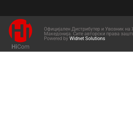
Официјален Дистрибутер и Увозник на X
Македонија. Сите авторски права зашт
Powered by
Widnet Solutions