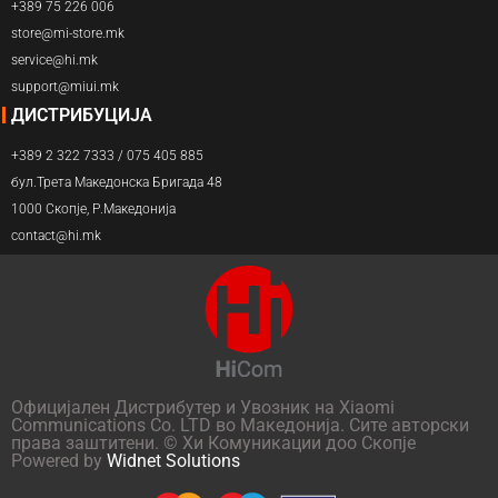
+389 75 226 006
store@mi-store.mk
service@hi.mk
support@miui.mk
ДИСТРИБУЦИЈА
+389 2 322 7333 / 075 405 885
бул.Трета Македонска Бригада 48
1000 Скопје, Р.Македонија
contact@hi.mk
Официјален Дистрибутер и Увозник на Xiaomi
Communications Co. LTD во Македонија. Сите авторски
права заштитени. © Хи Комуникации доо Скопје
Powered by
Widnet Solutions