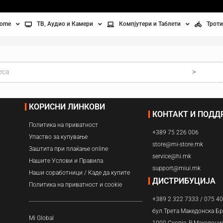
home
ТВ, Аудио и Камери
Компјутери и Таблети
Троти
Телевизори
Таблети
Тро
Монитори
Лаптопи
Вел
>
ње
Проектори
Компјутерска галантерија
Без
КОРИСНИ ЛИНКОВИ
КОНТАКТ И ПОД
лување
Аудио
Политика на приватност
+389 75 226 006
ори
Видео камери
Упаство за купување
store@mi-store.mk
Заштита при плаќање online
service@hi.mk
ан на воздух
Нашите Услови и Правила
support@miui.mk
Наши соработници / Каде да купите
Вентилатори
ДИСТРИБУЦИЈА
Политика на приватност и cookie
+389 2 322 7333 / 075 4
Греење
бул.Трета Македонска Бр
Mi Global
1000 Скопје, Р.Македони