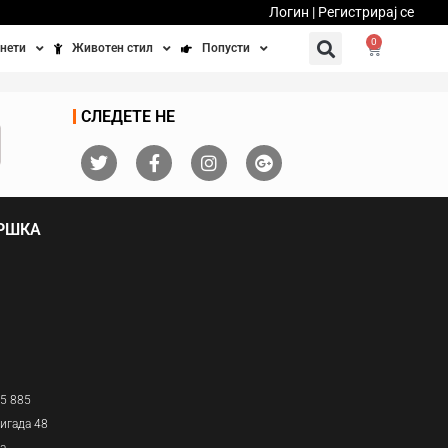
Логин | Регистрирај се
0
нети
Животен стил
Попусти
тинети
Фитнес
Ваучери
СЛЕДЕТЕ НЕ
осипеди
Патување
бедно возење
Убавина и здравје
ДРШКА
Направи сам
Полначи и кабли
Домашни миленици
05 885
игада 48
ја