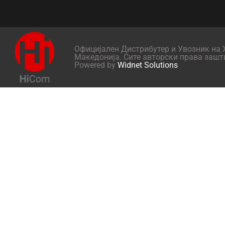
Официјален Дистрибутер и Увозник на X
Македонија. Сите авторски права зашт
Powered by
Widnet Solutions