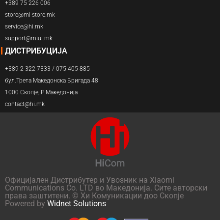
+389 75 226 006
store@mi-store.mk
service@hi.mk
support@miui.mk
ДИСТРИБУЦИЈА
+389 2 322 7333 / 075 405 885
бул.Трета Македонска Бригада 48
1000 Скопје, Р.Македонија
contact@hi.mk
Официјален Дистрибутер и Увозник на Xiaomi
Communications Co. LTD во Македонија. Сите авторски
права заштитени. © Хи Комуникации доо Скопје
Powered by
Widnet Solutions