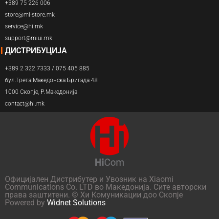
+389 75 226 006
store@mi-store.mk
service@hi.mk
support@miui.mk
ДИСТРИБУЦИЈА
+389 2 322 7333 / 075 405 885
бул.Трета Македонска Бригада 48
1000 Скопје, Р.Македонија
contact@hi.mk
Официјален Дистрибутер и Увозник на Xiaomi
Communications Co. LTD во Македонија. Сите авторски
права заштитени. © Хи Комуникации доо Скопје
Powered by
Widnet Solutions