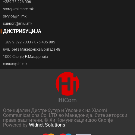
+389 75 226 006
store@mi-store.mk
service@hi.mk
support@miui.mk
ДИСТРИБУЦИЈА
+389 2 322 7333 / 075 405 885
бул.Трета Македонска Бригада 48
1000 Скопје, Р.Македонија
contact@hi.mk
Официјален Дистрибутер и Увозник на Xiaomi
Communications Co. LTD во Македонија. Сите авторски
права заштитени. © Хи Комуникации доо Скопје
Powered by
Widnet Solutions