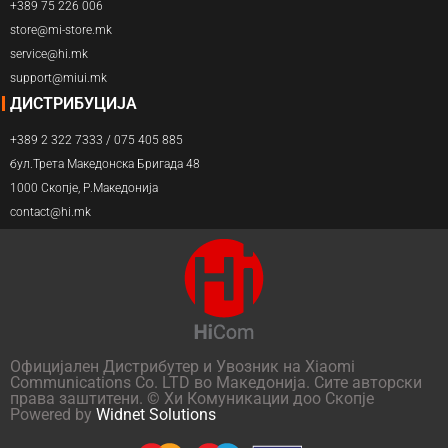
+389 75 226 006
store@mi-store.mk
service@hi.mk
support@miui.mk
ДИСТРИБУЦИЈА
+389 2 322 7333 / 075 405 885
бул.Трета Македонска Бригада 48
1000 Скопје, Р.Македонија
contact@hi.mk
Официјален Дистрибутер и Увозник на Xiaomi
Communications Co. LTD во Македонија. Сите авторски
права заштитени. © Хи Комуникации доо Скопје
Powered by
Widnet Solutions