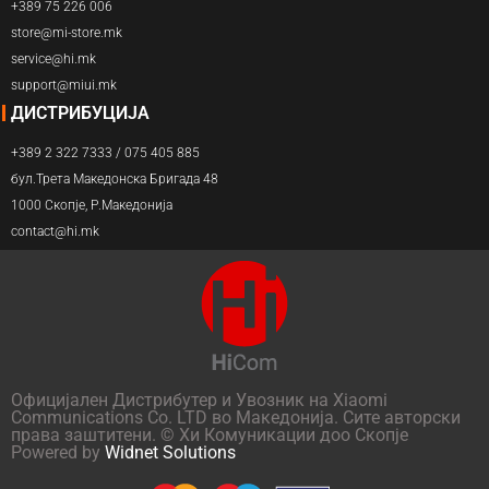
+389 75 226 006
store@mi-store.mk
service@hi.mk
support@miui.mk
ДИСТРИБУЦИЈА
+389 2 322 7333 / 075 405 885
бул.Трета Македонска Бригада 48
1000 Скопје, Р.Македонија
contact@hi.mk
Официјален Дистрибутер и Увозник на Xiaomi
Communications Co. LTD во Македонија. Сите авторски
права заштитени. © Хи Комуникации доо Скопје
Powered by
Widnet Solutions