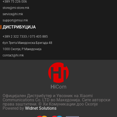
+389 75 226 006
store@mi-store.mk
service@hi.mk
support@miui.mk
ДИСТРИБУЦИЈА
+389 2 322 7333 / 075 405 885
бул.Трета Македонска Бригада 48
1000 Скопје, Р.Македонија
contact@hi.mk
Официјален Дистрибутер и Увозник на Xiaomi
Communications Co. LTD во Македонија. Сите авторски
права заштитени. © Хи Комуникации доо Скопје
Powered by
Widnet Solutions