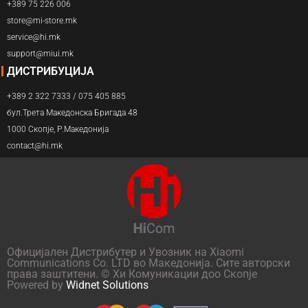
+389 75 226 006
store@mi-store.mk
service@hi.mk
support@miui.mk
ДИСТРИБУЦИЈА
+389 2 322 7333 / 075 405 885
бул.Трета Македонска Бригада 48
1000 Скопје, Р.Македонија
contact@hi.mk
Официјален Дистрибутер и Увозник на Xiaomi
Communications Co. LTD во Македонија. Сите авторски
права заштитени. © Хи Комуникации доо Скопје
Powered by
Widnet Solutions