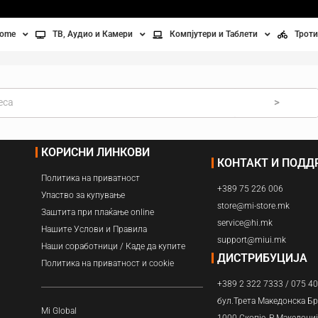
home
ТВ, Аудио и Камери
Компјутери и Таблети
Троти
Телевизори
Таблети
Тро
Монитори
Лаптопи
Вел
>
ње
Проектори
Компјутерска галантерија
Без
КОРИСНИ ЛИНКОВИ
КОНТАКТ И ПОД
лување
Аудио
Политика на приватност
+389 75 226 006
ори
Видео камери
Упаство за купување
store@mi-store.mk
Заштита при плаќање online
service@hi.mk
ан на воздух
Нашите Услови и Правила
support@miui.mk
Наши соработници / Каде да купите
Вентилатори
ДИСТРИБУЦИЈА
Политика на приватност и cookie
+389 2 322 7333 / 075 4
Греење
бул.Трета Македонска Бр
Mi Global
1000 Скопје, Р.Македони