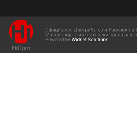
Официјален Дистрибутер и Увозник на X
Македонија. Сите авторски права зашт
Powered by
Widnet Solutions