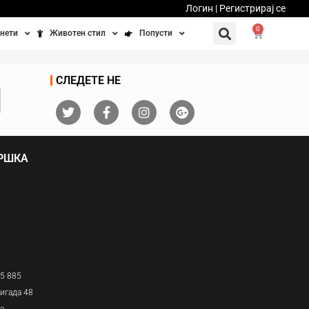
Логин | Регистрирај се
0
нети
Животен стил
Попусти
тинети
Фитнес
Ваучери
СЛЕДЕТЕ НЕ
осипеди
Патување
бедно возење
Убавина и здравје
ДРШКА
Направи сам
Полначи и кабли
Домашни миленици
05 885
игада 48
ја