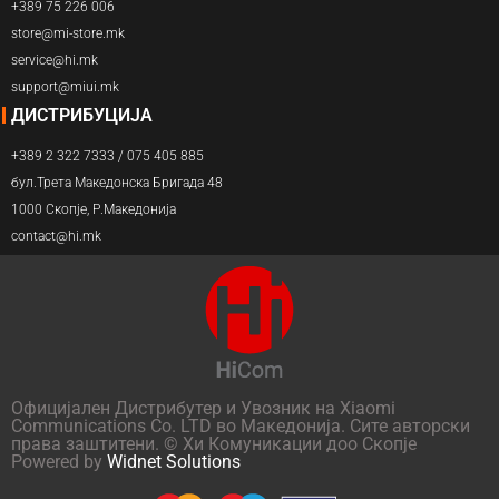
+389 75 226 006
store@mi-store.mk
service@hi.mk
support@miui.mk
ДИСТРИБУЦИЈА
+389 2 322 7333 / 075 405 885
бул.Трета Македонска Бригада 48
1000 Скопје, Р.Македонија
contact@hi.mk
Официјален Дистрибутер и Увозник на Xiaomi
Communications Co. LTD во Македонија. Сите авторски
права заштитени. © Хи Комуникации доо Скопје
Powered by
Widnet Solutions