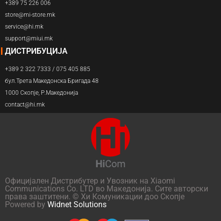
+389 75 226 006
store@mi-store.mk
service@hi.mk
support@miui.mk
ДИСТРИБУЦИЈА
+389 2 322 7333 / 075 405 885
бул.Трета Македонска Бригада 48
1000 Скопје, Р.Македонија
contact@hi.mk
Официјален Дистрибутер и Увозник на Xiaomi
Communications Co. LTD во Македонија. Сите авторски
права заштитени. © Хи Комуникации доо Скопје
Powered by
Widnet Solutions