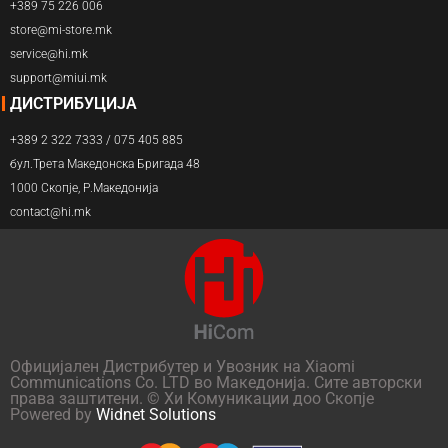
+389 75 226 006
store@mi-store.mk
service@hi.mk
support@miui.mk
ДИСТРИБУЦИЈА
+389 2 322 7333 / 075 405 885
бул.Трета Македонска Бригада 48
1000 Скопје, Р.Македонија
contact@hi.mk
Официјален Дистрибутер и Увозник на Xiaomi
Communications Co. LTD во Македонија. Сите авторски
права заштитени. © Хи Комуникации доо Скопје
Powered by
Widnet Solutions