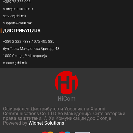
+389 75 226 006
store@mi-store.mk
service@hi.mk
support@miui.mk
ДИСТРИБУЦИЈА
+389 2 322 7333 / 075 405 885
бул.Трета Македонска Бригада 48
1000 Скопје, Р.Македонија
contact@hi.mk
Официјален Дистрибутер и Увозник на Xiaomi
Communications Co. LTD во Македонија. Сите авторски
права заштитени. © Хи Комуникации доо Скопје
Powered by
Widnet Solutions