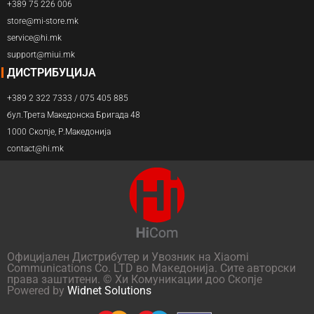
+389 75 226 006
store@mi-store.mk
service@hi.mk
support@miui.mk
ДИСТРИБУЦИЈА
+389 2 322 7333 / 075 405 885
бул.Трета Македонска Бригада 48
1000 Скопје, Р.Македонија
contact@hi.mk
Официјален Дистрибутер и Увозник на Xiaomi
Communications Co. LTD во Македонија. Сите авторски
права заштитени. © Хи Комуникации доо Скопје
Powered by
Widnet Solutions