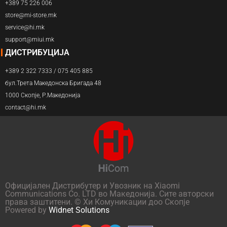
+389 75 226 006
store@mi-store.mk
service@hi.mk
support@miui.mk
ДИСТРИБУЦИЈА
+389 2 322 7333 / 075 405 885
бул.Трета Македонска Бригада 48
1000 Скопје, Р.Македонија
contact@hi.mk
Официјален Дистрибутер и Увозник на Xiaomi
Communications Co. LTD во Македонија. Сите авторски
права заштитени. © Хи Комуникации доо Скопје
Powered by
Widnet Solutions