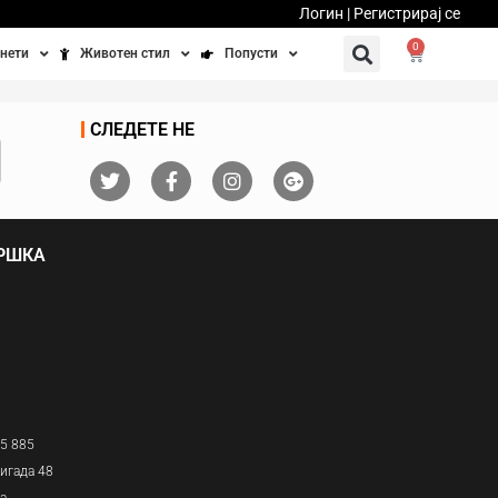
Логин | Регистрирај се
0
нети
Животен стил
Попусти
тинети
Фитнес
Ваучери
СЛЕДЕТЕ НЕ
осипеди
Патување
бедно возење
Убавина и здравје
ДРШКА
Направи сам
Полначи и кабли
Домашни миленици
05 885
игада 48
ја