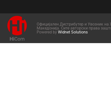
Официјален Дистрибутер и Увозник на X
Македонија. Сите авторски права зашт
Powered by
Widnet Solutions