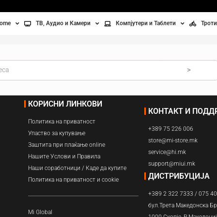
home
ТВ, Аудио и Камери
Компјутери и Таблети
Троти
Телевизори
Таблети
Тро
Монитори
Лаптопи
Вел
>
ње
Проектори
Компјутерска галантерија
Без
КОРИСНИ ЛИНКОВИ
КОНТАКТ И ПОД
лување
Аудио
Политика на приватност
+389 75 226 006
ори
Видео камери
Упаство за купување
store@mi-store.mk
Заштита при плаќање online
service@hi.mk
ан на воздух
Нашите Услови и Правила
support@miui.mk
Наши соработници / Каде да купите
Вентилатори
ДИСТРИБУЦИЈА
Политика на приватност и cookie
+389 2 322 7333 / 075 4
Греење
бул.Трета Македонска Бр
Mi Global
1000 Скопје, Р.Македони