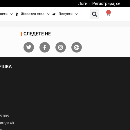
Логин | Регистрирај се
0
нети
Животен стил
Попусти
тинети
Фитнес
Ваучери
СЛЕДЕТЕ НЕ
осипеди
Патување
бедно возење
Убавина и здравје
ДРШКА
Направи сам
Полначи и кабли
Домашни миленици
05 885
игада 48
ја