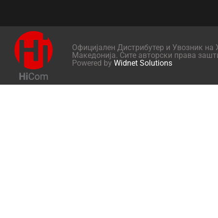
Официјален Дистрибутер и Увозник на X
Македонија. Сите авторски права зашт
Powered by
Widnet Solutions