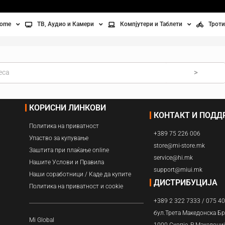
home
ТВ, Аудио и Камери
Компјутери и Таблети
Троти
Телевизори
Таблети
Тро
Монитори
Лаптопи
Вел
>
ње
Проектори
Компјутерска галантерија
Без
КОРИСНИ ЛИНКОВИ
КОНТАКТ И ПОД
лување
Аудио
Политика на приватност
+389 75 226 006
ори
Видео камери
Упаство за купување
store@mi-store.mk
Заштита при плаќање online
service@hi.mk
ан на воздух
Нашите Услови и Правила
support@miui.mk
Наши соработници / Каде да купите
Вентилатори
ДИСТРИБУЦИЈА
Политика на приватност и cookie
+389 2 322 7333 / 075 4
Греење
бул.Трета Македонска Бр
Mi Global
1000 Скопје, Р.Македони