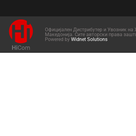
Официјален Дистрибутер и Увозник на X
Македонија. Сите авторски права зашт
Powered by
Widnet Solutions