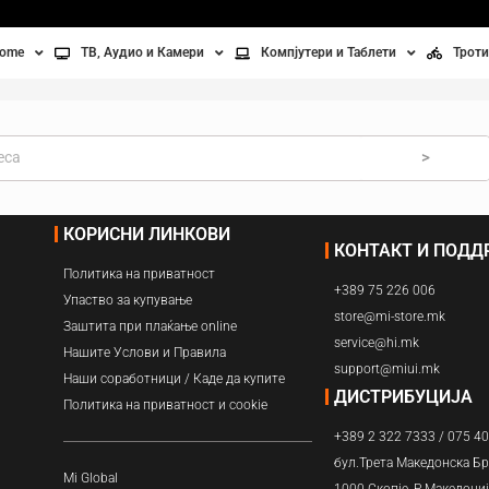
home
ТВ, Аудио и Камери
Компјутери и Таблети
Троти
Телевизори
Таблети
Тро
Монитори
Лаптопи
Вел
>
ње
Проектори
Компјутерска галантерија
Без
КОРИСНИ ЛИНКОВИ
КОНТАКТ И ПОД
лување
Аудио
Политика на приватност
+389 75 226 006
ори
Видео камери
Упаство за купување
store@mi-store.mk
Заштита при плаќање online
service@hi.mk
ан на воздух
Нашите Услови и Правила
support@miui.mk
Наши соработници / Каде да купите
Вентилатори
ДИСТРИБУЦИЈА
Политика на приватност и cookie
+389 2 322 7333 / 075 4
Греење
бул.Трета Македонска Бр
Mi Global
1000 Скопје, Р.Македони