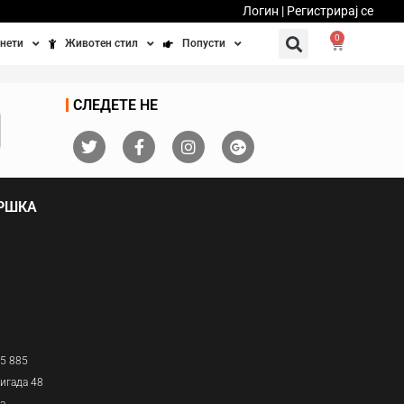
Логин | Регистрирај се
0
нети
Животен стил
Попусти
тинети
Фитнес
Ваучери
СЛЕДЕТЕ НЕ
осипеди
Патување
бедно возење
Убавина и здравје
ДРШКА
Направи сам
Полначи и кабли
Домашни миленици
05 885
игада 48
ја