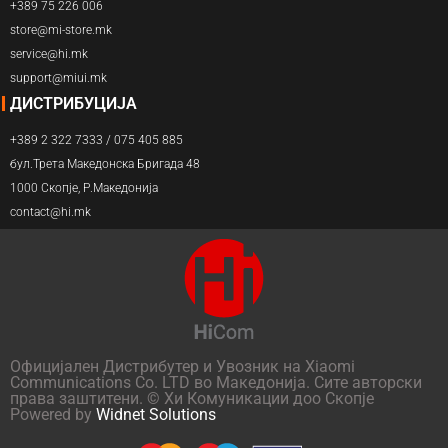
+389 75 226 006
store@mi-store.mk
service@hi.mk
support@miui.mk
ДИСТРИБУЦИЈА
+389 2 322 7333 / 075 405 885
бул.Трета Македонска Бригада 48
1000 Скопје, Р.Македонија
contact@hi.mk
Официјален Дистрибутер и Увозник на Xiaomi
Communications Co. LTD во Македонија. Сите авторски
права заштитени. © Хи Комуникации доо Скопје
Powered by
Widnet Solutions