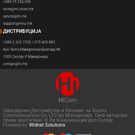
+389 75 226 006
store@mi-store.mk
service@hi.mk
support@miui.mk
ДИСТРИБУЦИЈА
+389 2 322 7333 / 075 405 885
бул.Трета Македонска Бригада 48
1000 Скопје, Р.Македонија
contact@hi.mk
Официјален Дистрибутер и Увозник на Xiaomi
Communications Co. LTD во Македонија. Сите авторски
права заштитени. © Хи Комуникации доо Скопје
Powered by
Widnet Solutions