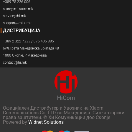
+389 75 226 006
store@mi-store.mk
service@hi.mk
support@miui.mk
ДИСТРИБУЦИЈА
+389 2 322 7333 / 075 405 885
бул.Трета Македонска Бригада 48
1000 Скопје, Р.Македонија
contact@hi.mk
Официјален Дистрибутер и Увозник на Xiaomi
Communications Co. LTD во Македонија. Сите авторски
права заштитени. © Хи Комуникации доо Скопје
Powered by
Widnet Solutions