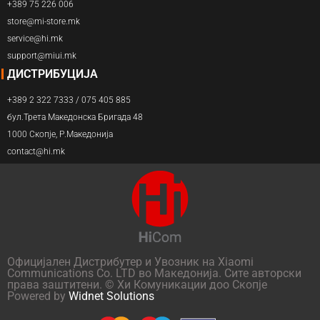
+389 75 226 006
store@mi-store.mk
service@hi.mk
support@miui.mk
ДИСТРИБУЦИЈА
+389 2 322 7333 / 075 405 885
бул.Трета Македонска Бригада 48
1000 Скопје, Р.Македонија
contact@hi.mk
Официјален Дистрибутер и Увозник на Xiaomi
Communications Co. LTD во Македонија. Сите авторски
права заштитени. © Хи Комуникации доо Скопје
Powered by
Widnet Solutions