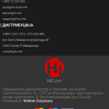
+389 75 226 006
store@mi-store.mk
service@hi.mk
support@miui.mk
ДИСТРИБУЦИЈА
+389 2 322 7333 / 075 405 885
бул.Трета Македонска Бригада 48
1000 Скопје, Р.Македонија
contact@hi.mk
Официјален Дистрибутер и Увозник на Xiaomi
Communications Co. LTD во Македонија. Сите авторски
права заштитени. © Хи Комуникации доо Скопје
Powered by
Widnet Solutions