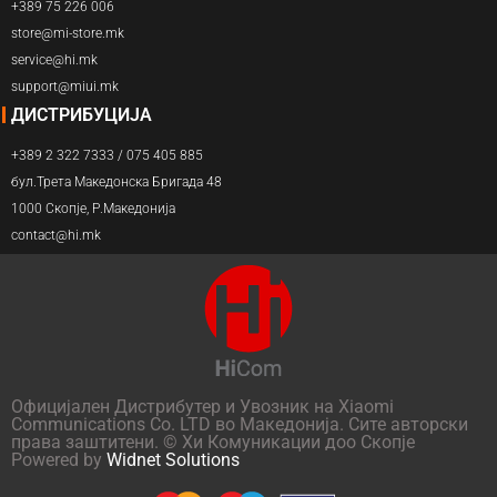
+389 75 226 006
store@mi-store.mk
service@hi.mk
support@miui.mk
ДИСТРИБУЦИЈА
+389 2 322 7333 / 075 405 885
бул.Трета Македонска Бригада 48
1000 Скопје, Р.Македонија
contact@hi.mk
Официјален Дистрибутер и Увозник на Xiaomi
Communications Co. LTD во Македонија. Сите авторски
права заштитени. © Хи Комуникации доо Скопје
Powered by
Widnet Solutions