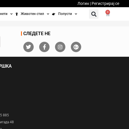
Логин | Регистрирај се
0
нети
Животен стил
Попусти
тинети
Фитнес
Ваучери
СЛЕДЕТЕ НЕ
осипеди
Патување
бедно возење
Убавина и здравје
ДРШКА
Направи сам
Полначи и кабли
Домашни миленици
05 885
игада 48
ја