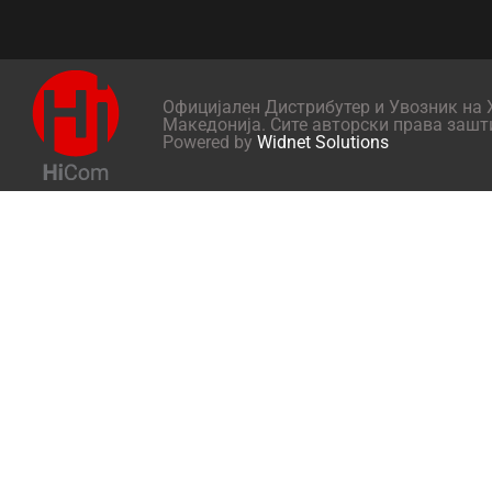
Официјален Дистрибутер и Увозник на X
Македонија. Сите авторски права зашт
Powered by
Widnet Solutions