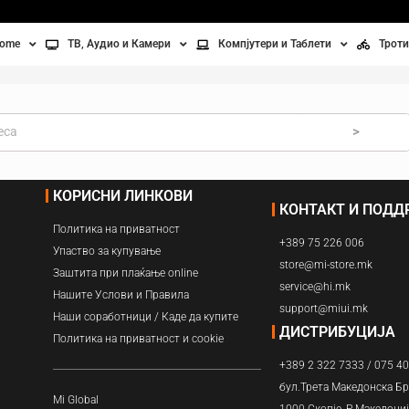
home
ТВ, Аудио и Камери
Компјутери и Таблети
Троти
Телевизори
Таблети
Тро
Монитори
Лаптопи
Вел
>
ње
Проектори
Компјутерска галантерија
Без
КОРИСНИ ЛИНКОВИ
КОНТАКТ И ПОД
лување
Аудио
Политика на приватност
+389 75 226 006
ори
Видео камери
Упаство за купување
store@mi-store.mk
Заштита при плаќање online
service@hi.mk
ан на воздух
Нашите Услови и Правила
support@miui.mk
Наши соработници / Каде да купите
Вентилатори
ДИСТРИБУЦИЈА
Политика на приватност и cookie
+389 2 322 7333 / 075 4
Греење
бул.Трета Македонска Бр
Mi Global
1000 Скопје, Р.Македони