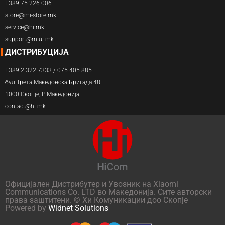
+389 75 226 006
store@mi-store.mk
service@hi.mk
support@miui.mk
ДИСТРИБУЦИЈА
+389 2 322 7333 / 075 405 885
бул.Трета Македонска Бригада 48
1000 Скопје, Р.Македонија
contact@hi.mk
Официјален Дистрибутер и Увозник на Xiaomi
Communications Co. LTD во Македонија. Сите авторски
права заштитени. © Хи Комуникации доо Скопје
Powered by
Widnet Solutions