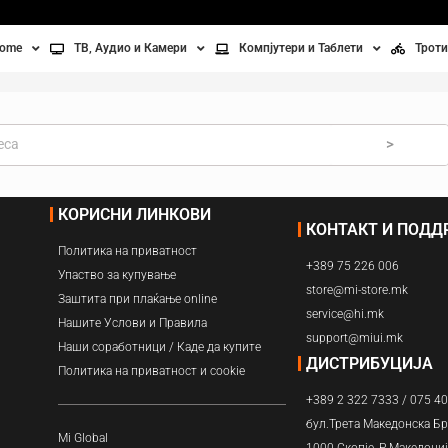
home
ТВ, Аудио и Камери
Компјутери и Таблети
Троти
Телевизори
Таблети
Тро
Монитори
Лаптопи
Вел
>
ње
Проектори
Компјутерска галантерија
Без
КОРИСНИ ЛИНКОВИ
КОНТАКТ И ПОД
лување
Аудио
Политика на приватност
+389 75 226 006
ори
Видео камери
Упаство за купување
store@mi-store.mk
Заштита при плаќање online
service@hi.mk
ан на воздух
Нашите Услови и Правила
support@miui.mk
Наши соработници / Каде да купите
Вентилатори
ДИСТРИБУЦИЈА
Политика на приватност и cookie
+389 2 322 7333 / 075 4
Греење
бул.Трета Македонска Бр
Mi Global
1000 Скопје, Р.Македони