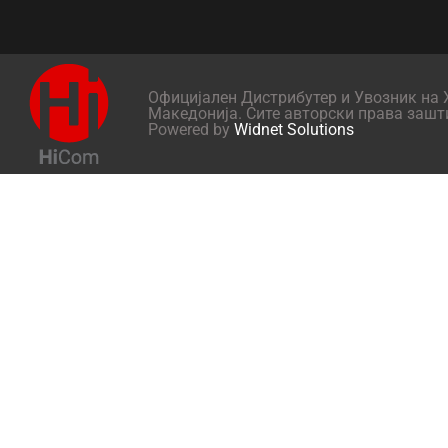
Официјален Дистрибутер и Увозник на X
Македонија. Сите авторски права зашт
Powered by
Widnet Solutions