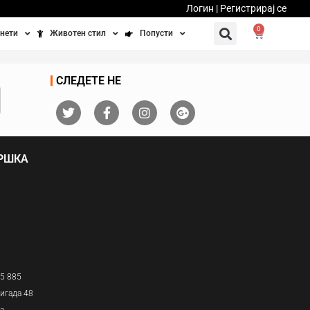
Логин | Регистрирај се
0
нети
Животен стил
Попусти
тинети
Фитнес
Ваучери
СЛЕДЕТЕ НЕ
осипеди
Патување
бедно возење
Убавина и здравје
ДРШКА
Направи сам
Полначи и кабли
Домашни миленици
05 885
игада 48
ја