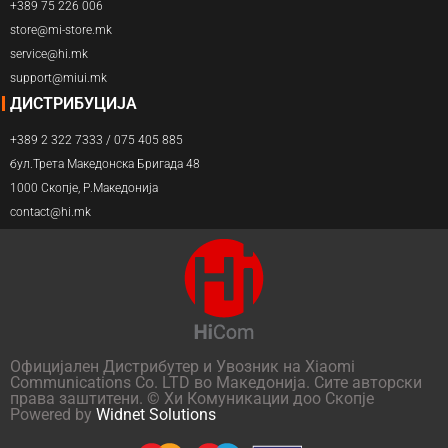
+389 75 226 006
store@mi-store.mk
service@hi.mk
support@miui.mk
ДИСТРИБУЦИЈА
+389 2 322 7333 / 075 405 885
бул.Трета Македонска Бригада 48
1000 Скопје, Р.Македонија
contact@hi.mk
Официјален Дистрибутер и Увозник на Xiaomi
Communications Co. LTD во Македонија. Сите авторски
права заштитени. © Хи Комуникации доо Скопје
Powered by
Widnet Solutions