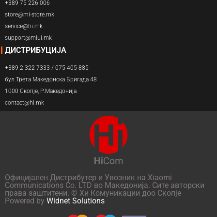
+389 75 226 006
store@mi-store.mk
service@hi.mk
support@miui.mk
ДИСТРИБУЦИЈА
+389 2 322 7333 / 075 405 885
бул.Трета Македонска Бригада 48
1000 Скопје, Р.Македонија
contact@hi.mk
Официјален Дистрибутер и Увозник на Xiaomi
Communications Co. LTD во Македонија. Сите авторски
права заштитени. © Хи Комуникации доо Скопје
Powered by
Widnet Solutions