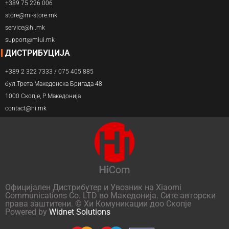
+389 75 226 006
store@mi-store.mk
service@hi.mk
support@miui.mk
ДИСТРИБУЦИЈА
+389 2 322 7333 / 075 405 885
бул.Трета Македонска Бригада 48
1000 Скопје, Р.Македонија
contact@hi.mk
Официјален Дистрибутер и Увозник на Xiaomi
Communications Co. LTD во Македонија. Сите авторски
права заштитени. © Хи Комуникации доо Скопје
Powered by
Widnet Solutions