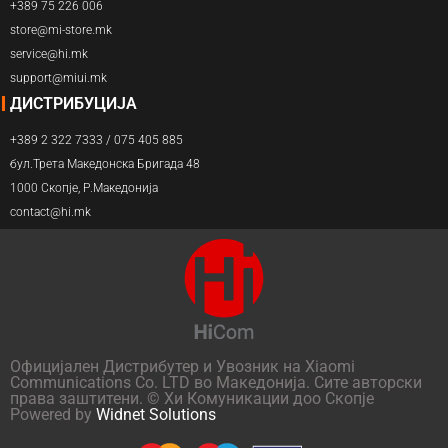
+389 75 226 006
store@mi-store.mk
service@hi.mk
support@miui.mk
ДИСТРИБУЦИЈА
+389 2 322 7333 / 075 405 885
бул.Трета Македонска Бригада 48
1000 Скопје, Р.Македонија
contact@hi.mk
Официјален Дистрибутер и Увозник на Xiaomi
Communications Co. LTD во Македонија. Сите авторски
права заштитени. © Хи Комуникации доо Скопје
Powered by
Widnet Solutions