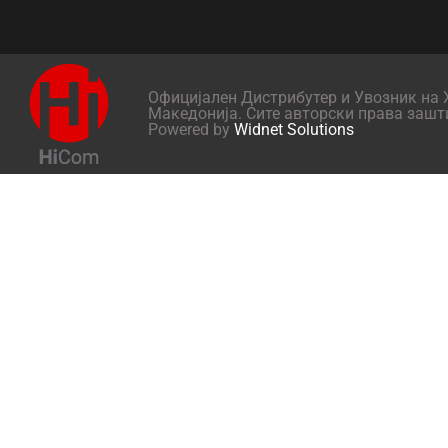
Официјален Дистрибутер и Увозник на X
Македонија. Сите авторски права зашт
Powered by
Widnet Solutions