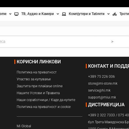
home
ТВ, Аудио и Камери
Компјутери и Таблети
Троти
Телевизори
Таблети
Тро
Монитори
Лаптопи
Вел
>
ње
Проектори
Компјутерска галантерија
Без
КОРИСНИ ЛИНКОВИ
КОНТАКТ И ПОД
лување
Аудио
Политика на приватност
+389 75 226 006
ори
Видео камери
Упаство за купување
store@mi-store.mk
Заштита при плаќање online
service@hi.mk
ан на воздух
Нашите Услови и Правила
support@miui.mk
Наши соработници / Каде да купите
Вентилатори
ДИСТРИБУЦИЈА
Политика на приватност и cookie
+389 2 322 7333 / 075 4
Греење
бул.Трета Македонска Бр
Mi Global
1000 Скопје, Р.Македони