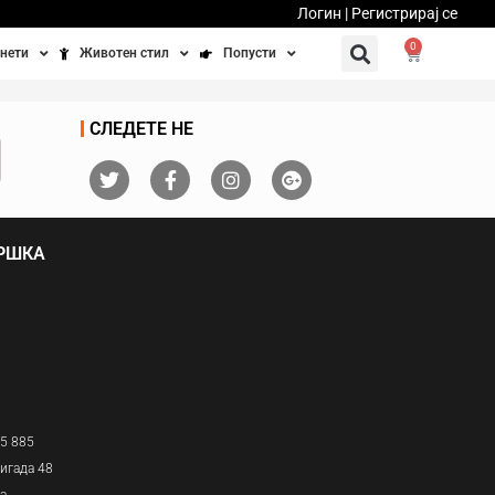
Логин | Регистрирај се
0
нети
Животен стил
Попусти
тинети
Фитнес
Ваучери
СЛЕДЕТЕ НЕ
осипеди
Патување
бедно возење
Убавина и здравје
ДРШКА
Направи сам
Полначи и кабли
Домашни миленици
05 885
игада 48
ја