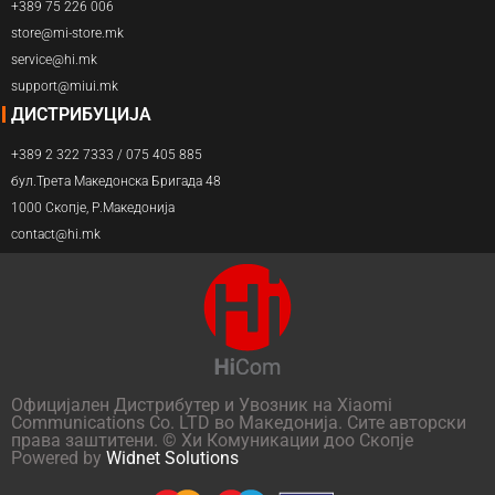
+389 75 226 006
store@mi-store.mk
service@hi.mk
support@miui.mk
ДИСТРИБУЦИЈА
+389 2 322 7333 / 075 405 885
бул.Трета Македонска Бригада 48
1000 Скопје, Р.Македонија
contact@hi.mk
Официјален Дистрибутер и Увозник на Xiaomi
Communications Co. LTD во Македонија. Сите авторски
права заштитени. © Хи Комуникации доо Скопје
Powered by
Widnet Solutions