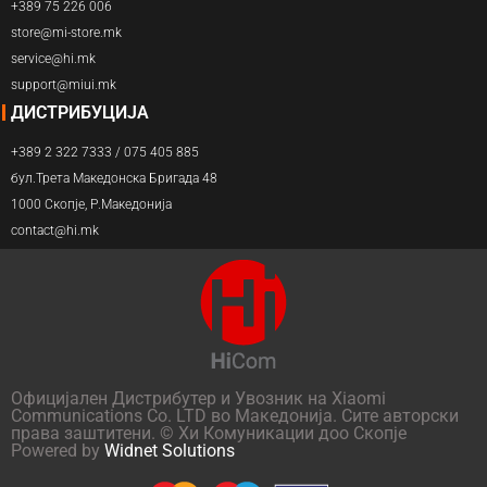
+389 75 226 006
store@mi-store.mk
service@hi.mk
support@miui.mk
ДИСТРИБУЦИЈА
+389 2 322 7333 / 075 405 885
бул.Трета Македонска Бригада 48
1000 Скопје, Р.Македонија
contact@hi.mk
Официјален Дистрибутер и Увозник на Xiaomi
Communications Co. LTD во Македонија. Сите авторски
права заштитени. © Хи Комуникации доо Скопје
Powered by
Widnet Solutions