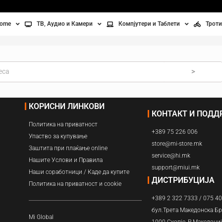
home
ТВ, Аудио и Камери
Компјутери и Таблети
Троти
Телевизори
Таблети
Тро
Монитори
Лаптопи
Вел
>
ње
Проектори
Компјутерска галантерија
Без
КОРИСНИ ЛИНКОВИ
КОНТАКТ И ПОД
лување
Аудио
Политика на приватност
+389 75 226 006
ори
Видео камери
Упаство за купување
store@mi-store.mk
Заштита при плаќање online
service@hi.mk
ан на воздух
Нашите Услови и Правила
support@miui.mk
Наши соработници / Каде да купите
Вентилатори
ДИСТРИБУЦИЈА
Политика на приватност и cookie
+389 2 322 7333 / 075 4
Греење
бул.Трета Македонска Бр
Mi Global
1000 Скопје, Р.Македони