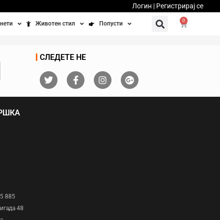
Логин | Регистрирај се
0
нети
Животен стил
Попусти
тинети
Фитнес
Ваучери
СЛЕДЕТЕ НЕ
осипеди
Патување
бедно возење
Убавина и здравје
ДРШКА
Направи сам
Полначи и кабли
Домашни миленици
05 885
игада 48
ја