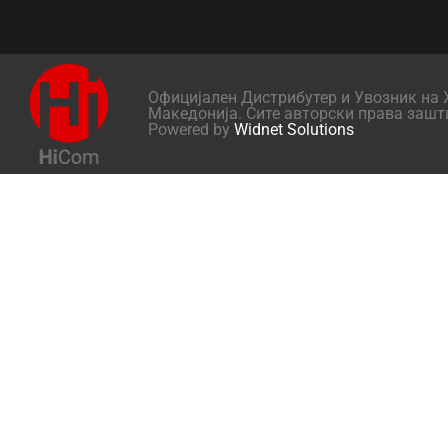
Официјален Дистрибутер и Увозник на X
Македонија. Сите авторски права зашт
Powered by
Widnet Solutions